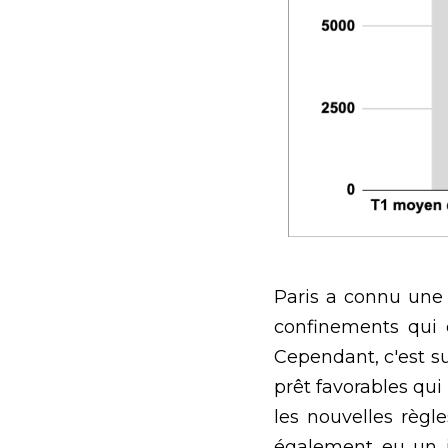
Paris a connu une d
confinements qui o
Cependant, c'est su
prêt favorables qui
les nouvelles règl
également eu un i