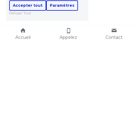
Accepter tout
Paramètres
Refuser Tout
Accueil
Appelez
Contact
Expertise immobilière
Vos objectifs
Estimer un local 
Expertises
commercial
Succession
Expertise valeur vénale
Achat - Vente - Location
Expertise valeur locative
Banque - Financement
Expertise loyer 
Comptabilité
commercial
Litige avec les impôts - IFI
Droit au bail
Indemnité d'éviction
Bien immobilier à 
Fonds de commerce