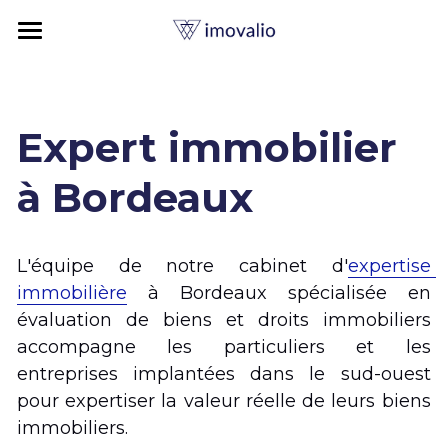
×
CATÉGORIES DE BLOG
Expertise immobilière
Toutes les catégories
Expertises
Expert immobilier 
Impôts
Vos enjeux
Expertise Valeur vénale
à Bordeaux
Références
Expertise Valeur locative
Votre bien
Estimer un local commercial
Expertise immobilière
Expertise Loyer commercial
Succession / Donation
Le cabinet
Immobilier résidentiel
L'équipe de notre cabinet d'
expertise 
immobilière
 à Bordeaux spécialisée en 
Fonds de commerce
Terrains
Achat / Vente
Immobilier commercial
Ressources
Pourquoi Imovalio ?
évaluation de biens et droits immobiliers 
Droit au bail
accompagne les particuliers et les 
Financement bancaire
Valeur locative
Immobilier d'entreprise
07 56 80 31 56
Votre expert immobilier
Blog
entreprises implantées dans le sud-ouest 
contact@imovalio.com
Indemnité d'éviction
Comptabilité
Terrain & Foncier
Indemnité d'éviction
Nos valeurs
Simulateur Valeur Locative
pour expertiser la valeur réelle de leurs biens 
immobiliers. 
Fiscalité
Certifications
Dictionnaire de l'expertise