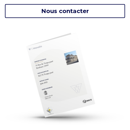
Nous contacter
Références
CONTACTEZ-NOUS