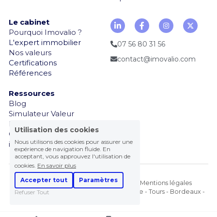
Le cabinet
Pourquoi Imovalio ? 
L'expert immobilier
07 56 80 31 56
Nos valeurs
contact@imovalio.com
Certifications
Références
Ressources
Blog
Simulateur Valeur 
Locative
Utilisation des cookies
Comprendre l'expertise 
Nous utilisons des cookies pour assurer une
immobilière
expérience de navigation fluide. En
acceptant, vous approuvez l'utilisation de
cookies.
En savoir plus
Accepter tout
Paramètres
Imovalio © 2025. Tous droits réservés. 
Mentions légales
Versailles
 - 
Val d'Oise
 - 
Hauts de Seine
 - 
Lille
 - 
Tours
 - 
Bordeaux
 - 
Refuser Tout
Lyon