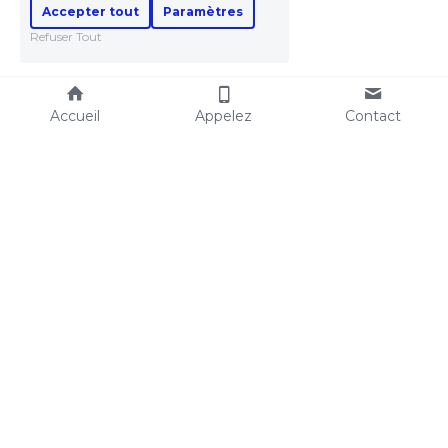
Accepter tout
Paramètres
Refuser Tout
Accueil
Appelez
Contact
Expertise immobilière
Vos objectifs
Estimer un local 
Expertises
commercial
Succession
Expertise valeur vénale
Achat - Vente - Location
Expertise valeur locative
Banque - Financement
Expertise loyer 
Comptabilité
commercial
Litige avec les impôts - IFI
Droit au bail
Indemnité d'éviction
Bien immobilier à 
Fonds de commerce