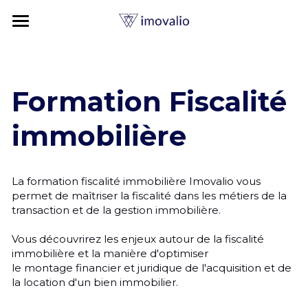
×
CATÉGORIES DE BLOG
Expertise immobilière
Toutes les catégories
Expertises
Formation Fiscalité 
Impôts
Vos enjeux
Expertise Valeur vénale
immobilière
Références
Expertise Valeur locative
Votre bien
Estimer un local commercial
Expertise immobilière
Expertise Loyer commercial
Succession / Donation
Le cabinet
Immobilier résidentiel
La formation fiscalité immobilière Imovalio vous 
permet de maîtriser la fiscalité dans les métiers de la 
Fonds de commerce
Terrains
Achat / Vente
Immobilier commercial
Ressources
Pourquoi Imovalio ?
transaction et de la gestion immobilière. 
Droit au bail
Financement bancaire
Valeur locative
Immobilier d'entreprise
07 56 80 31 56
Vous découvrirez les enjeux autour de la fiscalité 
Votre expert immobilier
Blog
immobilière et la manière d'optimiser 
contact@imovalio.com
le montage financier et juridique de l'acquisition et de 
Indemnité d'éviction
Comptabilité
Terrain & Foncier
Indemnité d'éviction
Nos valeurs
Simulateur Valeur Locative
la location d'un bien immobilier. 
Fiscalité
Certifications
Dictionnaire de l'expertise